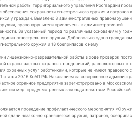
тельной работы территориального управления Росгвардии пров
 обеспечения сохранности огнестрельного оружия и патронов к
ихся у граждан.
Выявлено 8 административных правонарушени
 оружия, правонарушители привлечены к административной
венности. За указанный период по различным основаниям у гра
9 единиц огнестрельного оружия. Добровольно сдано гражданам
гнестрельного оружия и 18 боеприпасов к нему.
ики лицензионно-разрешительной работы в ходе проверок пост
кой охраны частных охранных предприятий, расположенных в 
ия охранных услуг работниками, которые не имеют правового с
 1 статьи 20.16 КоАП РФ. Наказанием за совершенное администр
Частное охранное предприятие зарегистрировано в Московском
ринятия мер, предусмотренных законодательством Российской
должается проведение профилактического мероприятия «Оружи
ной сдачи незаконно хранящегося оружия, патронов, боеприпас