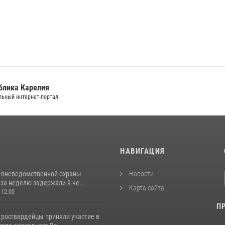
блика Карелия
ьный интернет-портал
И
НАВИГАЦИЯ
 вневедомственной охраны
Новости
за неделю задержали 9 че...
Карта сайта
 12:00
П
 росгвардейцы приняли участие в