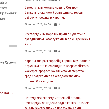
Карельские призывники приняли присягу в
ий о
Центре подготовки личного состава
Заместитель командующего Северо-
ется
Росгвардии
Западным округом Росгвардии совершил
зображений
рабочую поездку в Карелию
чая
28 июля 2026, 07:00
4
09 июля 2026, 06:00
3
Более 80 проверок обеспечения сохранности
огнестрельного оружия у граждан проведено
Росгвардейцы Карелии приняли участие в
представителями Росгвардии
праздничном богослужении в день Крещения
Руси
28 июля 2026, 06:00
28 июля 2026, 11:00
4
Сотрудники вневедомственной охраны
Росгвардии за неделю более 320 раз
Карельские росгвардейцы приняли участие в
ике Карелия
выезжали на тревожные вызовы
окружном этапе ежегодного Всероссийского
конкурса профессионального мастерства
27 июля 2026, 09:00
среди сотрудников вневедомственной
охраны Росгвардии
Заместитель командующего Северо-
Западным округом Росгвардии совершил
29 июля 2026, 12:00
8
рабочую поездку в Карелию
ующая →
Сотрудники вневедомственной охраны
09 июля 2026, 06:00
3
Росгвардии за неделю задержали 9 человек
за административные правонарушения
Сотрудники вневедомственной охраны