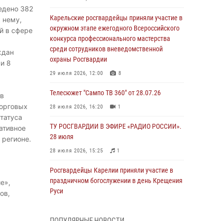
едено 382
Карельские росгвардейцы приняли участие в
 нему,
окружном этапе ежегодного Всероссийского
й в сфере
конкурса профессионального мастерства
среди сотрудников вневедомственной
ждан
охраны Росгвардии
и 8
29 июля 2026, 12:00
8
Телесюжет "Сампо ТВ 360" от 28.07.26
ов
торговых
28 июля 2026, 16:20
1
татуса
ТУ РОСГВАРДИИ В ЭФИРЕ «РАДИО РОССИИ».
ативное
28 июля
 регионе.
28 июля 2026, 15:25
1
Росгвардейцы Карелии приняли участие в
праздничном богослужении в день Крещения
е»,
Руси
ов,
28 июля 2026, 11:00
4
ПОПУЛЯРНЫЕ НОВОСТИ